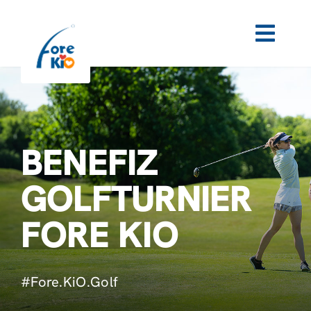
Zum
Inhalt
springen
Toggl
Navig
STARTSEITE
NEUIGKEITEN
BENEFIZ
GALERIE
GOLFTURNIER
FAQ
FORE KIO
SPONSOR WERDEN
#Fore.KiO.Golf
KONTAKT